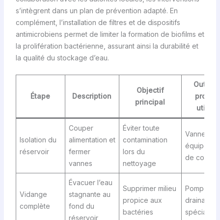
s’intègrent dans un plan de prévention adapté. En
complément, l’installation de filtres et de dispositifs
antimicrobiens permet de limiter la formation de biofilms et
la prolifération bactérienne, assurant ainsi la durabilité et
la qualité du stockage d’eau.
Outils 
Objectif
Étape
Description
produit
principal
utilisé
Couper
Éviter toute
Vannes,
Isolation du
alimentation et
contamination
équipemen
réservoir
fermer
lors du
de coupur
vannes
nettoyage
Évacuer l’eau
Supprimer milieu
Pompe de
Vidange
stagnante au
propice aux
drainage
complète
fond du
bactéries
spécialisé
réservoir