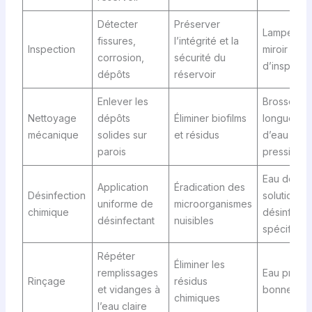
Détecter
Préserver
Lampe tor
fissures,
l’intégrité et la
Inspection
miroir
corrosion,
sécurité du
d’inspecti
dépôts
réservoir
Enlever les
Brosses
Nettoyage
dépôts
Éliminer biofilms
longues, je
mécanique
solides sur
et résidus
d’eau sou
parois
pression
Eau de jav
Application
Éradication des
Désinfection
solutions
uniforme de
microorganismes
chimique
désinfecta
désinfectant
nuisibles
spécifique
Répéter
Éliminer les
remplissages
Eau propr
Rinçage
résidus
et vidanges à
bonne qual
chimiques
l’eau claire