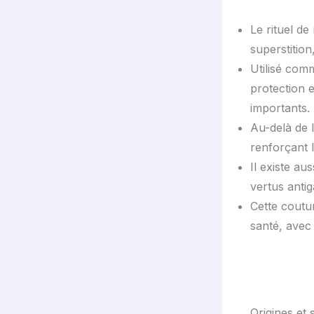
Le rituel d
superstition
Utilisé com
protection 
importants.
Au-delà de l
renforçant l
Il existe au
vertus antig
Cette coutu
santé, avec 
Origines et 