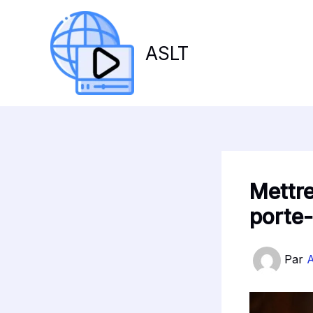
Aller
au
contenu
ASLT
Mettre
porte
Par
A