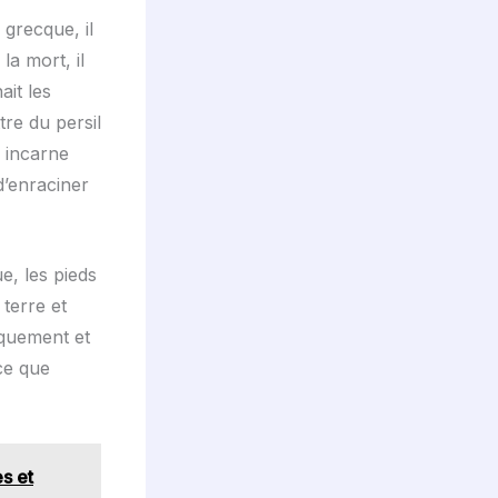
 grecque, il
la mort, il
it les
tre du persil
e incarne
d’enraciner
e, les pieds
terre et
iquement et
nce que
es et