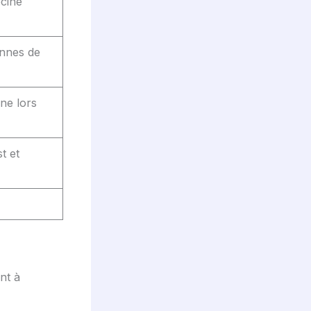
cine
nnes de
ne lors
t et
nt à