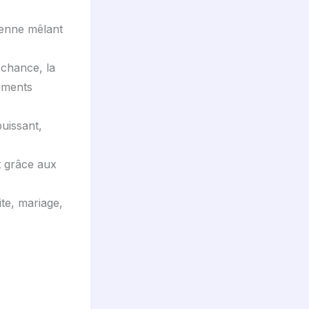
ienne mêlant
 chance, la
nements
puissant,
nt grâce aux
te, mariage,