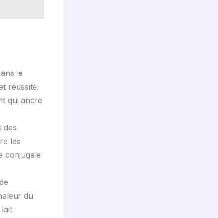
dans la
t réussite.
nt qui ancre
t des
re les
ie conjugale
ède
haleur du
lait