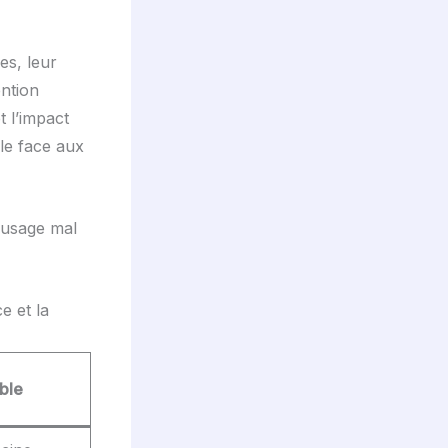
es, leur
ention
t l’impact
le face aux
n usage mal
e et la
ble