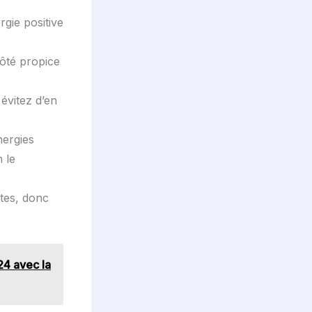
rgie positive
côté propice
évitez d’en
nergies
 le
ntes, donc
4 avec la