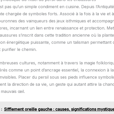
est pas qu’un simple condiment en cuisine. Depuis l’Antiquité
te chargée de symboles forts. Associé à la fois à la vie et à 
couronnes des vainqueurs des jeux isthmiques et accompagna
bres, incarnant un lien entre renaissance et protection. Met
ussures s’inscrit dans cette tradition ancienne où la plant
ion énergétique puissante, comme un talisman permettant 
 purifier le chemin.
breuses cultures, notamment à travers la magie folkloriqu
érés comme un point d’ancrage essentiel, la connexion à la 
nvisibles. Placer du persil sous ses pieds influence symbol
t la direction de sa vie, un geste qui autant attire la cha
 mauvais œil.
 :
Sifflement oreille gauche : causes, significations mystiqu