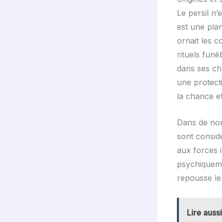
Le persil n’
est une plan
ornait les 
rituels funè
dans ses cha
une protect
la chance et
Dans de nom
sont consid
aux forces i
psychiquemen
repousse le
Lire aussi