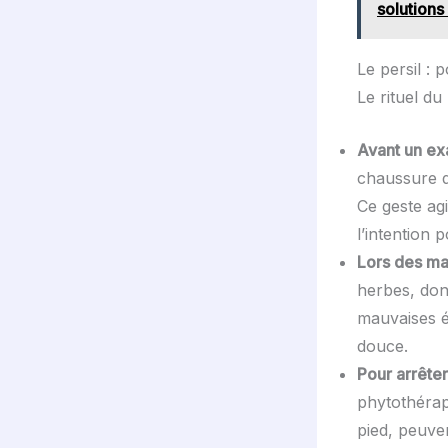
solutions
Le persil :
Le rituel du
Avant un ex
chaussure dr
Ce geste ag
l’intention p
Lors des ma
herbes, dont
mauvaises é
douce.
Pour arrêter 
phytothérap
pied, peuve