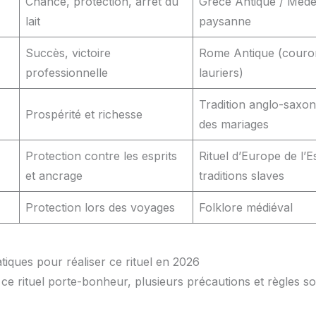
Chance, protection, arrêt du
Grèce Antique / Méde
lait
paysanne
Succès, victoire
Rome Antique (couro
professionnelle
lauriers)
Tradition anglo-saxon
Prospérité et richesse
des mariages
Protection contre les esprits
Rituel d’Europe de l’Es
et ancrage
traditions slaves
Protection lors des voyages
Folklore médiéval
tiques pour réaliser ce rituel en 2026
ce rituel porte-bonheur, plusieurs précautions et règles so