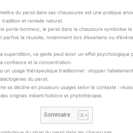
e mettre du persil dans ses chaussures est une pratique anc
, tradition et remède naturel.
me porte-bonheur, le persil dans la chaussure symbolise la
et parfois la réussite, notamment lors d’examens ou d’évé
a superstition, ce geste peut avoir un effet psychologique 
a confiance et la concentration.
ssi un usage thérapeutique traditionnel : stopper l’allaiteme
alactogènes du persil.
me se décline en plusieurs usages selon le contexte : réussi
des origines mêlant folklore et phytothérapie.
Sommaire
symbolique du rituel du persil dans les chaussures