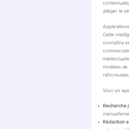
contextuali
alléger le s
Application
Cette intell
connaître se
commerciale
intellectue
modèles de 
reformulati
Voici un ape
Recherche j
manuellemen
Rédaction as