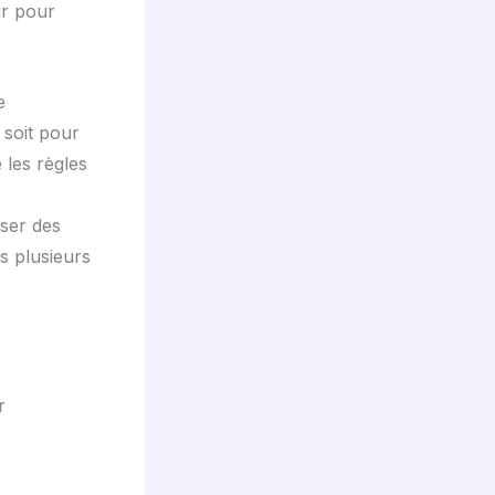
ur pour
e
e soit pour
 les règles
oser des
s plusieurs
r