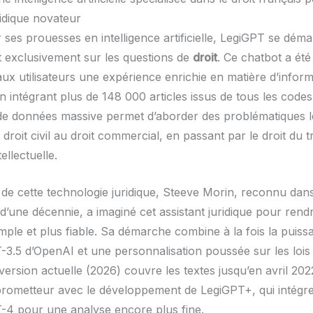
ridique novateur
ses prouesses en intelligence artificielle, LegiGPT se dém
 exclusivement sur les questions de
droit
. Ce chatbot a ét
aux utilisateurs une expérience enrichie en matière d’infor
en intégrant plus de 148 000 articles issus de tous les codes
de données massive permet d’aborder des problématiques l
 droit civil au droit commercial, en passant par le droit du tr
ellectuelle.
 de cette technologie juridique, Steeve Morin, reconnu dans
d’une décennie, a imaginé cet assistant juridique pour rend
imple et plus fiable. Sa démarche combine à la fois la puis
3.5 d’OpenAI et une personnalisation poussée sur les lois 
version actuelle (2026) couvre les textes jusqu’en avril 2022
rometteur avec le développement de LegiGPT+, qui intégre
4 pour une analyse encore plus fine.