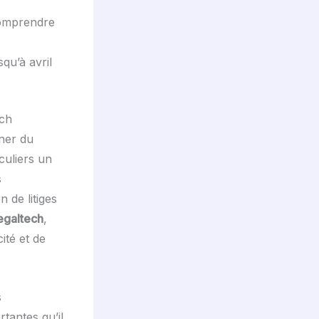
comprendre
qu’à avril
ech
gner du
culiers un
s
 de litiges
egaltech
,
ité et de
s
tantes qu’il