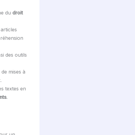
ine du
droit
articles
préhension
i des outils
 de mises à
.
es textes en
nts
.
pour un