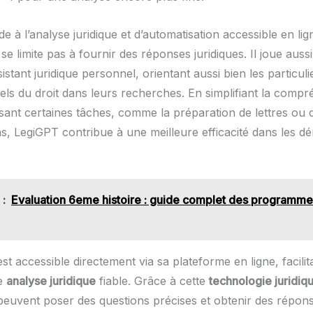
ide à l’analyse juridique et d’automatisation accessible en lig
e limite pas à fournir des réponses juridiques. Il joue aussi
sistant juridique personnel, orientant aussi bien les particuli
els du droit dans leurs recherches. En simplifiant la compr
sant certaines tâches, comme la préparation de lettres ou 
ns, LegiGPT contribue à une meilleure efficacité dans les 
 :
Evaluation 6eme histoire : guide complet des programme
st accessible directement via sa plateforme en ligne, facilit
ne
analyse juridique
fiable. Grâce à cette
technologie juridiq
s peuvent poser des questions précises et obtenir des répon