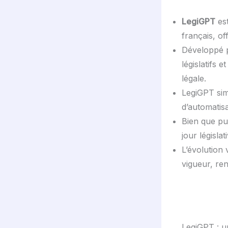
LegiGPT
est
français, of
Développé p
législatifs e
légale.
LegiGPT simp
d’automatis
Bien que pu
jour législat
L’évolution 
vigueur, ren
LegiGPT : un