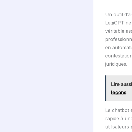
Un outil d’a
LegiGPT ne s
véritable as
professionn
en automati
contestatio
juridiques.
Lire aussi
leçons
Le chatbot e
rapide à u
utilisateur