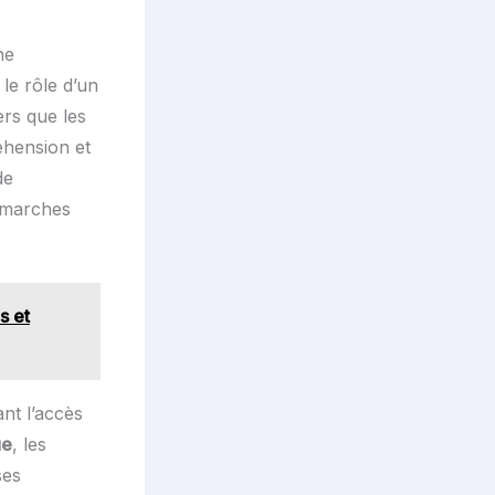
ne
 le rôle d’un
ers que les
éhension et
de
démarches
s et
ant l’accès
ue
, les
ses