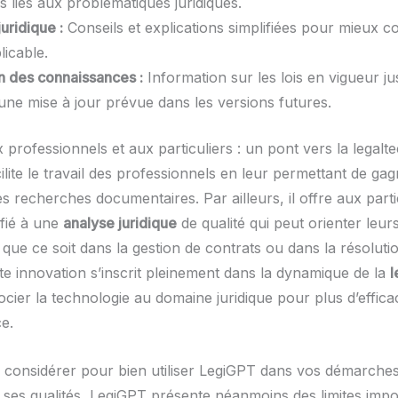
fs liés aux problématiques juridiques.
juridique :
Conseils et explications simplifiées pour mieux 
licable.
on des connaissances :
Information sur les lois en vigueur jus
une mise à jour prévue dans les versions futures.
 professionnels et aux particuliers : un pont vers la legalt
lite le travail des professionnels en leur permettant de ga
s recherches documentaires. Par ailleurs, il offre aux parti
ifié à une
analyse juridique
de qualité qui peut orienter leur
ue ce soit dans la gestion de contrats ou dans la résolution
te innovation s’inscrit pleinement dans la dynamique de la
l
ocier la technologie au domaine juridique pour plus d’efficac
e.
 à considérer pour bien utiliser LegiGPT dans vos démarche
 ses qualités, LegiGPT présente néanmoins des limites impor