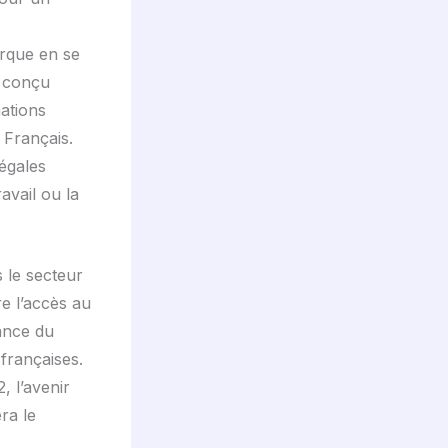
arque en se
é conçu
mations
 Français.
égales
avail ou la
 le secteur
re l’accès au
sance du
françaises.
, l’avenir
ra le