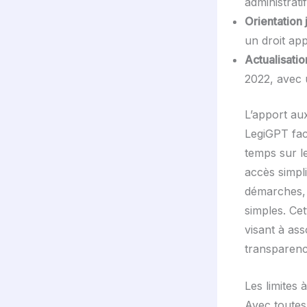
administrati
Orientation 
un droit app
Actualisati
2022, avec 
L’apport aux
LegiGPT faci
temps sur le
accès simpl
démarches, q
simples. Cet
visant à ass
transparenc
Les limites
Avec toutes