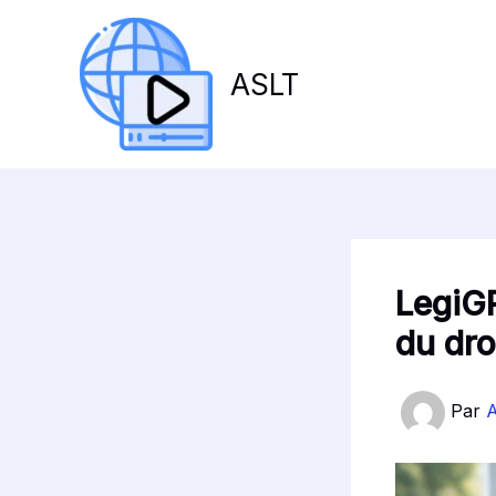
Aller
au
contenu
ASLT
LegiGP
du dro
Par
A