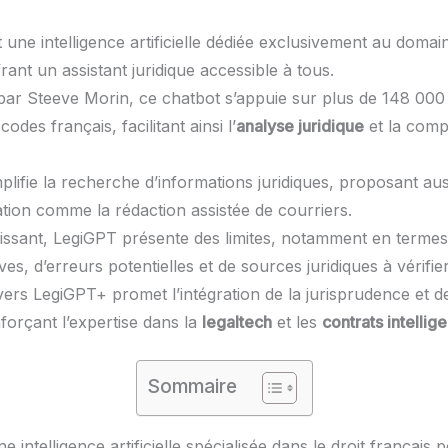
 une intelligence artificielle dédiée exclusivement au doma
frant un assistant juridique accessible à tous.
ar Steeve Morin, ce chatbot s’appuie sur plus de 148 000 
t codes français, facilitant ainsi l’
analyse juridique
et la com
lifie la recherche d’informations juridiques, proposant auss
ation comme la rédaction assistée de courriers.
issant, LegiGPT présente des limites, notamment en termes
ives, d’erreurs potentielles et de sources juridiques à vérifier
vers LegiGPT+ promet l’intégration de la jurisprudence et d
forçant l’expertise dans la
legaltech
et les
contrats intellige
Sommaire
e intelligence artificielle spécialisée dans le droit français 