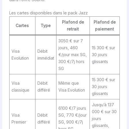
Les cartes disponibles dans le pack Jazz
Plafond de
Plafond de
Cartes
Type
retrait
paiement
3050 € sur 7
jours, 460
15 300 € sur
Visa
Débit
€/jour max SG,
30 jours
Evolution
immédiat
300 €/7j hors
glissants
SG
15 300 € sur
Visa
Débit
Même que
30 jours
classique
différé
Visa Evolution
glissants
Jusqu’à 137
6100 €/7 jours
000 € sur 30
Visa
Débit
SG, 770 €/jour
jours
Premier
différé
SG, 900 €/7j
glissants,
hors SG