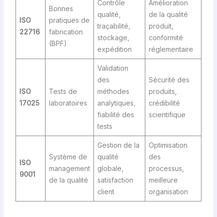
Contrôle
Amélioration
Bonnes
qualité,
de la qualité
ISO
pratiques de
traçabilité,
produit,
22716
fabrication
stockage,
conformité
(BPF)
expédition
réglementaire
Validation
des
Sécurité des
ISO
Tests de
méthodes
produits,
17025
laboratoires
analytiques,
crédibilité
fiabilité des
scientifique
tests
Gestion de la
Optimisation
Système de
qualité
des
ISO
management
globale,
processus,
9001
de la qualité
satisfaction
meilleure
client
organisation