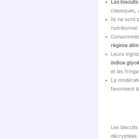
Les biscuits
classiques,
Ils ne sont 
nutritionne
Consommés a
régime alim
Leurs ingré
indice glyc
et les fringa
La modératio
favorisent 
Les biscuits
décryptées