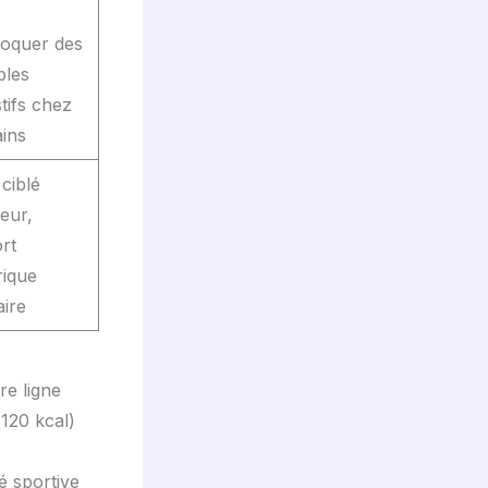
oquer des
bles
stifs chez
ains
ciblé
eur,
rt
rique
aire
re ligne
120 kcal)
é sportive