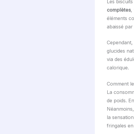
Les biscuit
complètes
,
éléments co
abaissé par 
Cependant, 
glucides nat
via des édu
calorique.
Comment les 
La consomma
de poids. En
Néanmoins, 
la sensation 
fringales en