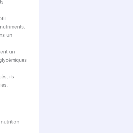
ts
fil
nutriments.
ans un
tent un
s glycémiques
ès, ils
ies.
 nutrition