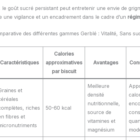
 le goût sucré persistant peut entretenir une envie de grig
te une vigilance et un encadrement dans le cadre d’un
régi
parative des différentes gammes Gerblé : Vitalité, Sans su
Calories
Caractéristiques
approximatives
Avantages
Cons
par biscuit
Meilleure
Appo
Graines et
densité
calo
céréales
nutritionnelle,
enco
complètes, riches
50-60 kcal
source de
con
en fibres et
vitamines et
quan
micronutriments
magnésium
mod