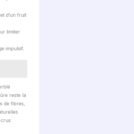
t d’un fruit
ur limiter
ge impulsif.
erblé
sûre reste la
s de fibres,
aturelles
 crus