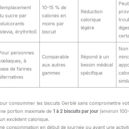
Peut
Remplacement
10-15 % de
Réduction
prov
du sucre par
calories en
calorique
trou
édulcorants
moins par
légère
dige
(stevia, érythritol)
biscuit
cert
Non 
Pour personnes
Comparable
Répond à un
minc
cœliaques, à
aux autres
besoin médical
appo
base de farines
gammes
spécifique
calo
alternatives
simil
pour consommer les biscuits Gerblé sans compromettre vot
une portion maximale de
1 à 2 biscuits par jour
(environ 100-
 un excédent calorique.
 une consommation en début de journée ou avant une activit