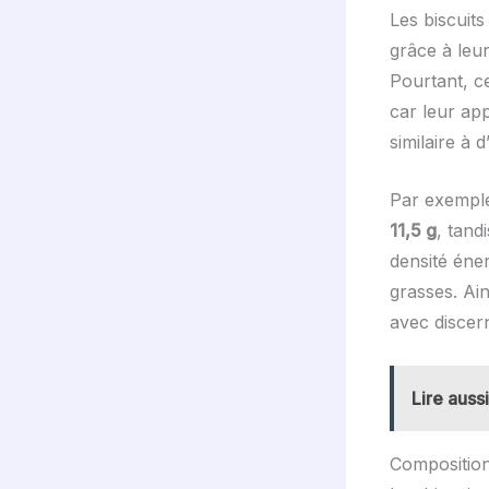
Les biscuits
grâce à leu
Pourtant, ce
car leur ap
similaire à d
Par exemple
11,5 g
, tand
densité éner
grasses. Ai
avec discer
Lire aussi
Composition 