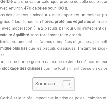
 Gerblé
ont une valeur calorique proche de celle des biscui
 avec environ
470 calories pour 100 g
.
pas des aliments « minceur » mais apportent un meilleur pro
l grâce à leur teneur en
fibres, protéines végétales
et micro
vec modération (1 à 2 biscuits par jour), ils s’intègrent d
entaire équilibré
sans forcément faire grossir.
dients, notamment les farines complètes et graines, permet
émique plus bas
que les biscuits classiques, limitant les pic
les.
n et une bonne gestion calorique restent la clé, car en exc
le
stockage des graisses
comme tout aliment dense en calor
Sommaire
 Gerblé et leur réel impact sur la prise de poids : calories et