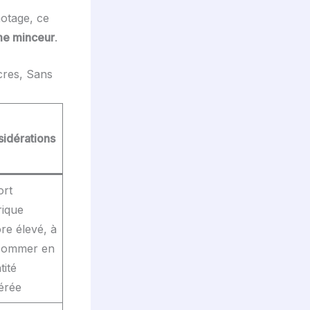
notage, ce
me minceur
.
cres, Sans
idérations
rt
rique
re élevé, à
sommer en
tité
érée