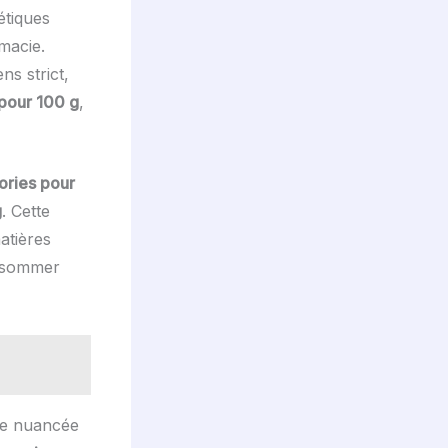
étiques
macie.
ns strict,
pour 100 g
,
ories pour
g
. Cette
atières
onsommer
lle nuancée