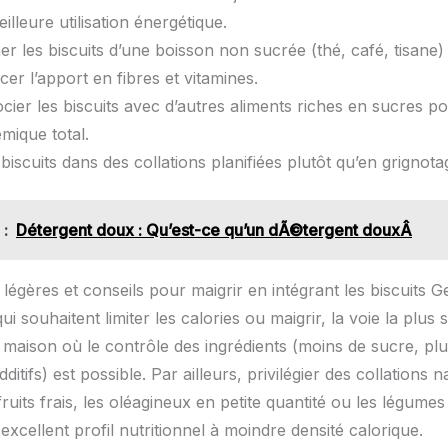
lleure utilisation énergétique.
les biscuits d’une boisson non sucrée (thé, café, tisane) e
er l’apport en fibres et vitamines.
ocier les biscuits avec d’autres aliments riches en sucres po
émique total.
 biscuits dans des collations planifiées plutôt qu’en grignota
 :
Détergent doux : Qu’est-ce qu’un dÃ©tergent douxÂ
 légères et conseils pour maigrir en intégrant les biscuits G
i souhaitent limiter les calories ou maigrir, la voie la plus 
 maison où le contrôle des ingrédients (moins de sucre, plu
ditifs) est possible. Par ailleurs, privilégier des collations n
uits frais, les oléagineux en petite quantité ou les légumes
xcellent profil nutritionnel à moindre densité calorique.