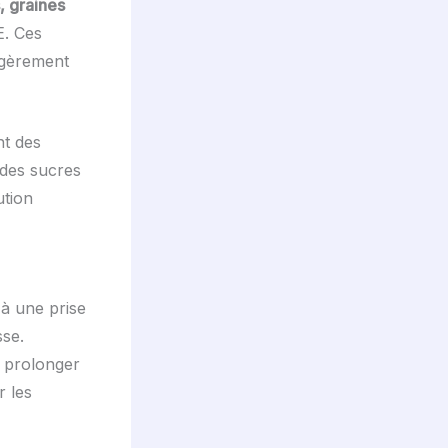
, graines
E. Ces
égèrement
nt des
 des sucres
ution
à une prise
sse.
t prolonger
r les