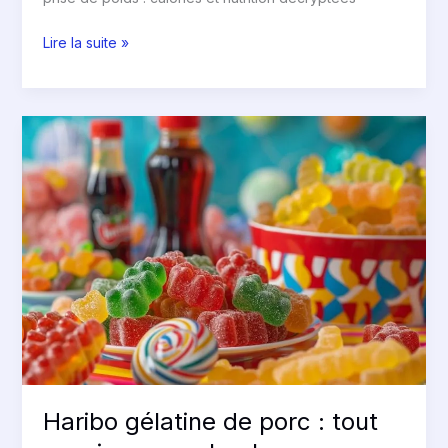
Lire la suite »
Haribo
gélatine
de
porc
:
tout
savoir
sur
ces
bonbons
Haribo gélatine de porc : tout