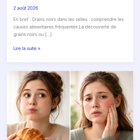
noires
2 août 2026
dans
les
En bref : Grains noirs dans les selles : comprendre les
selles
causes alimentaires fréquentes La découverte de
grains noirs ou […]
Lire la suite »
Pourquoi
la
levure
fait
gonfler
les
joues
:
Mythe