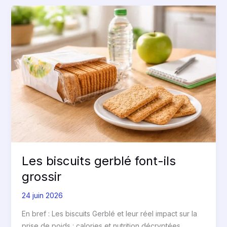
Les
biscuits
gerblé
font-
ils
grossir
Les biscuits gerblé font-ils
grossir
24 juin 2026
En bref : Les biscuits Gerblé et leur réel impact sur la
prise de poids : calories et nutrition décryptées