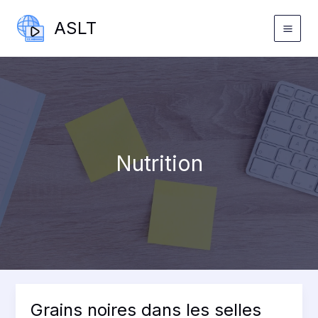
Aller
ASLT
au
contenu
Nutrition
Grains noires dans les selles
Grains