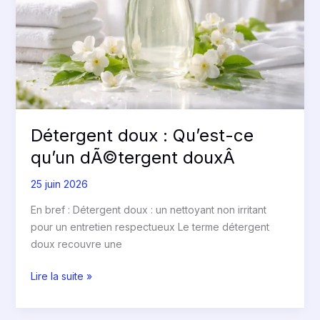
qu’un
dÃ©tergent
douxÂ
Détergent doux : Qu’est-ce
qu’un dÃ©tergent douxÂ
25 juin 2026
En bref : Détergent doux : un nettoyant non irritant
pour un entretien respectueux Le terme détergent
doux recouvre une
Lire la suite »