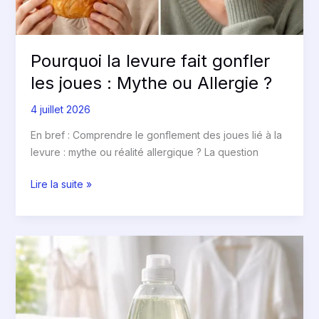
ou
Allergie
?
Pourquoi la levure fait gonfler
les joues : Mythe ou Allergie ?
4 juillet 2026
En bref : Comprendre le gonflement des joues lié à la
levure : mythe ou réalité allergique ? La question
Lire la suite »
Détergent
doux
:
Qu’est-
ce