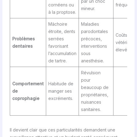
par un choc
cornéens ou
fréquents.
mineur.
à la proptose.
Mâchoire
Maladies
étroite, dents
parodontales
Coûts
Problèmes
serrées
précoces,
vétérinair
dentaires
favorisant
interventions
élevés.
l’accumulation
sous
de tartre.
anesthésie.
Révulsion
pour
Comportement
Habitude de
beaucoup de
de
manger ses
propriétaires,
coprophagie
excréments.
nuisances
sanitaires.
Il devient clair que ces particularités demandent une