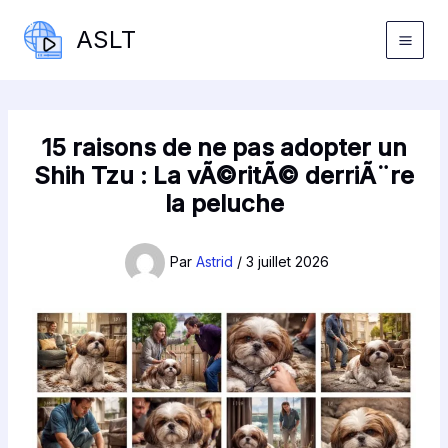
Aller
ASLT
au
contenu
15 raisons de ne pas adopter un
Shih Tzu : La vÃ©ritÃ© derriÃ¨re
la peluche
Par
Astrid
/
3 juillet 2026