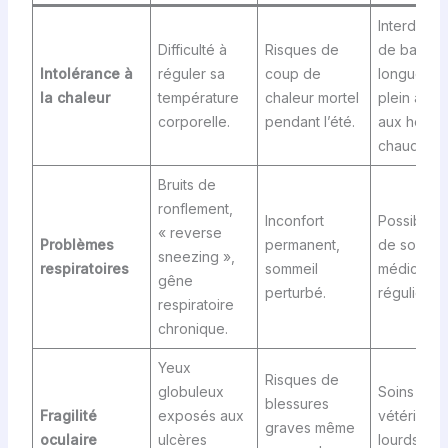
Interdictio
Difficulté à
Risques de
de balade
Intolérance à
réguler sa
coup de
longues e
la chaleur
température
chaleur mortel
plein air
corporelle.
pendant l’été.
aux heure
chaudes.
Bruits de
ronflement,
Inconfort
Possibilité
« reverse
Problèmes
permanent,
de soins
sneezing »,
respiratoires
sommeil
médicaux
gêne
perturbé.
réguliers.
respiratoire
chronique.
Yeux
Risques de
globuleux
Soins
blessures
Fragilité
exposés aux
vétérinair
graves même
oculaire
ulcères
lourds et