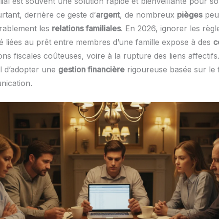
lial est souvent une solution rapide et bienveillante pour s
tant, derrière ce geste d’
argent
, de nombreux
pièges
peu
urablement les
relations familiales
. En 2026, ignorer les règl
ité liées au prêt entre membres d’une famille expose à des
c
ions fiscales coûteuses, voire à la rupture des liens affectifs.
l d’adopter une
gestion financière
rigoureuse basée sur le
nication.