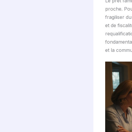
Le prêt fami
proche. Pour
fragiliser d
et de fiscal
requalificat
fondamenta
et la commu