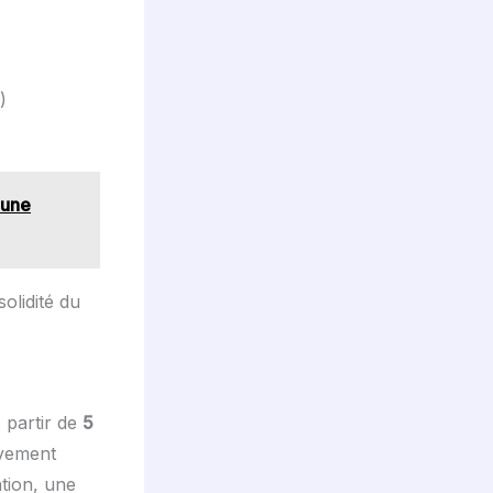
)
 une
olidité du
À partir de
5
ivement
ation, une