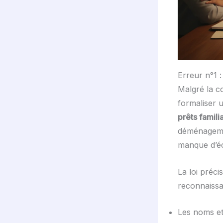
Erreur n°1 :
Malgré la c
formaliser 
prêts famili
déménagemen
manque d’éc
La loi préc
reconnaissa
Les noms et