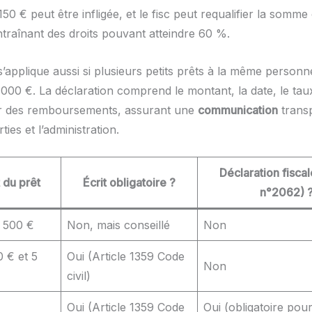
0 € peut être infligée, et le fisc peut requalifier la somme
ntraînant des droits pouvant atteindre 60 %.
s’applique aussi si plusieurs petits prêts à la même person
00 €. La déclaration comprend le montant, la date, le taux 
er des remboursements, assurant une
communication
trans
ties et l’administration.
Déclaration fisca
 du prêt
Écrit obligatoire ?
n°2062) 
 500 €
Non, mais conseillé
Non
0 € et 5
Oui (Article 1359 Code
Non
civil)
Oui (Article 1359 Code
Oui (obligatoire pou