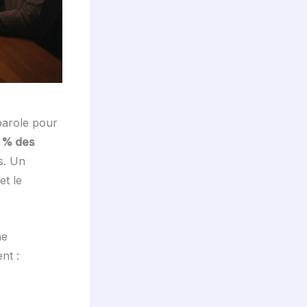
parole pour
 % des
es. Un
et le
ne
nt :