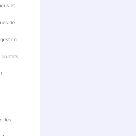
ndus et
ques de
gestion
conflits
t
er les