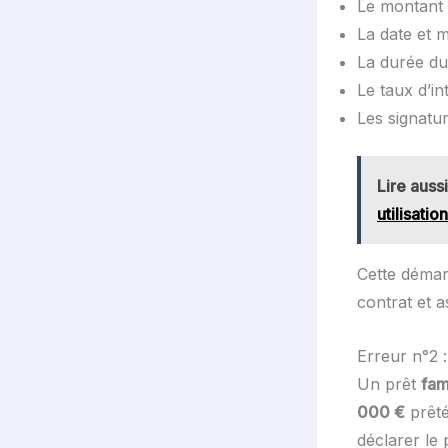
Le montant e
La date et 
La durée d
Le taux d’i
Les signatu
Lire aussi
utilisatio
Cette démarc
contrat et 
Erreur n°2 :
Un prêt
fami
000 €
prêté
déclarer le 