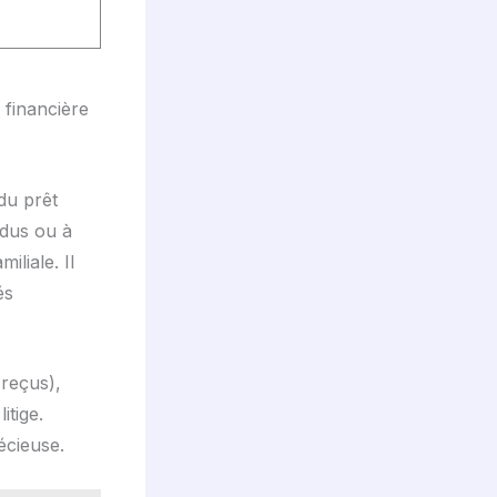
 financière
du prêt
ndus ou à
liale. Il
és
reçus),
itige.
écieuse.