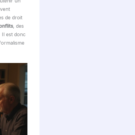
outenir un
vent
es de droit
onflits
, des
 Il est donc
 formalisme