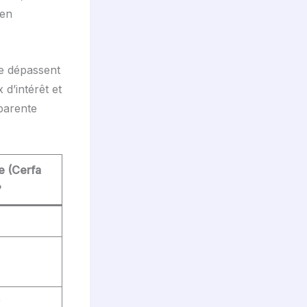
 en
ne dépassent
d’intérêt et
parente
le (Cerfa
?
r