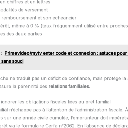
n chiffres et en lettres
modalités de versement
u remboursement et son échéancier
ntérêt, même à 0 % (taux fréquemment utilisé entre proches
res des deux parties
 :
Primevideo/mytv enter code et connexion : astuces pour
n sans souci
he ne traduit pas un déficit de confiance, mais protège la s
assure la pérennité des
relations familiales
.
 ignorer les obligations fiscales liées au prêt familial
lial
n’échappe pas à l’attention de l’administration fiscale. 
s sur une année civile cumulée, l’emprunteur doit impérat
prêt via le formulaire Cerfa n°2062. En l’absence de déclar