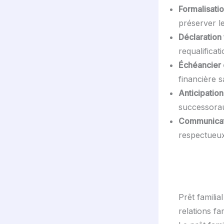
Formalisatio
préserver le
Déclaration 
requalificat
Échéancier c
financière s
Anticipatio
successora
Communicati
respectueux 
Prêt familia
relations fam