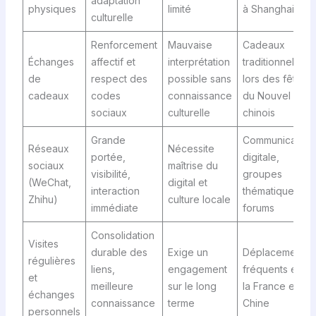
adaptation
physiques
limité
à Shanghai
culturelle
Renforcement
Mauvaise
Cadeaux
Échanges
affectif et
interprétation
traditionnels
de
respect des
possible sans
lors des fêtes
cadeaux
codes
connaissance
du Nouvel An
sociaux
culturelle
chinois
Grande
Communication
Réseaux
Nécessite
portée,
digitale,
sociaux
maîtrise du
visibilité,
groupes
(WeChat,
digital et
interaction
thématiques,
Zhihu)
culture locale
immédiate
forums
Consolidation
Visites
durable des
Exige un
Déplacements
régulières
liens,
engagement
fréquents entre
et
meilleure
sur le long
la France et la
échanges
connaissance
terme
Chine
personnels