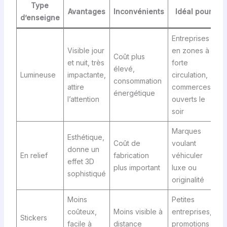
Type
Avantages
Inconvénients
Idéal pour
d’enseigne
Entreprises
Visible jour
en zones à
Coût plus
et nuit, très
forte
élevé,
Lumineuse
impactante,
circulation,
consommation
attire
commerces
énergétique
l’attention
ouverts le
soir
Marques
Esthétique,
Coût de
voulant
donne un
En relief
fabrication
véhiculer
effet 3D
plus important
luxe ou
sophistiqué
originalité
Moins
Petites
coûteux,
Moins visible à
entreprises,
Stickers
facile à
distance
promotions