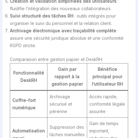
Création et validation simplifiées des utilisateurs
:
fluidifie l’intégration des nouveaux collaborateurs.
Suivi structuré des tâches RH
: outils intégrés pour
organiser le suivi du personnel et la relation client.
Archivage électronique avec traçabilité complète
:
assure une sécurité juridique absolue et une conformité
RGPD stricte.
Comparaison entre gestion papier et DeskRH
Gain par
Bénéfice
Fonctionnalité
rapport à la
principal pour
DeskRH
gestion papier
l’utilisateur RH
Archivage
Accès rapide,
Coffre-fort
sécurisé et
conformité légale
numérique
pérenne
assurée
Gain de temps
Suppression des
Automatisation
important,
tâches manuelles