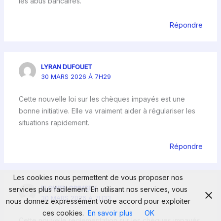
les abus bancaires.
Répondre
LYRAN DUFOUET
30 MARS 2026 À 7H29
Cette nouvelle loi sur les chèques impayés est une
bonne initiative. Elle va vraiment aider à régulariser les
situations rapidement.
Répondre
Les cookies nous permettent de vous proposer nos
ELOWEN GRIMSBY
services plus facilement. En utilisant nos services, vous
30 MARS 2026 À 7H33
nous donnez expressément votre accord pour exploiter
ces cookies.
En savoir plus
OK
Cette nouvelle réglementation sur les chèques impayés