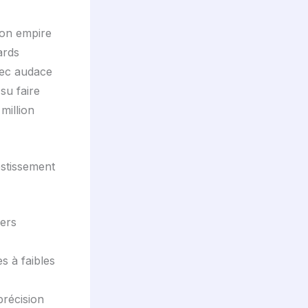
son empire
ards
vec audace
su faire
million
estissement
iers
s à faibles
précision