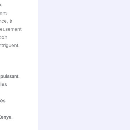
ue
dans
nce, à
gneusement
tion
ntriguent.
 puissant.
ales
iés
Kenya.