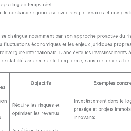
reporting en temps réel
n de confiance rigoureuse avec ses partenaires et une gest
se distingue notamment par son approche proactive du ri
es fluctuations économiques et les enjeux juridiques propre
’envergure internationale. Diane évite les investissements 
une stabilité assurée sur le long terme, sans renoncer à l’in
Objectifs
Exemples concre
ues
tion
Investissement dans le l
Réduire les risques et
prestige et projets immobi
optimiser les revenus
e
innovants
on
Accélérer la prise de