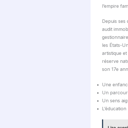
l’empire fam
Depuis ses d
audit immobi
gestionnaire
les États-Un
artistique e
réserve nat
son 17e ann
Une enfance 
Un parcours 
Un sens aigu
L’éducation 
Lire aussi