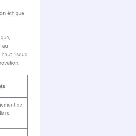
ion éthique
sque,
s au
à haut risque
novation.
ts
ogement de
liers