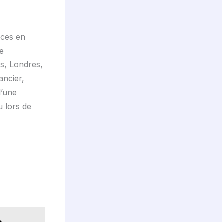
nces en
de
is, Londres,
ancier,
d’une
u lors de
n