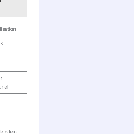
lisation
rk
t
onal
denstein