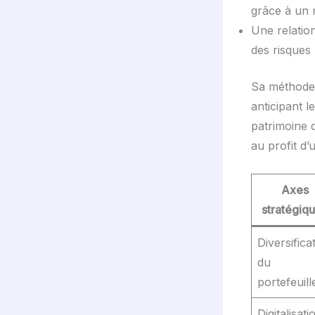
grâce à un 
Une relatio
des risques
Sa méthode 
anticipant l
patrimoine d
au profit d’
Axes
stratégiq
Diversifica
du
portefeuill
Digitalisati