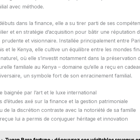
ilial avec méthode.
ébuts dans la finance, elle a su tirer parti de ses compéte
lier et en stratégie d’acquisition pour bâtir une réputation 
 prudente et visionnaire. Installée principalement entre Par
is et le Kenya, elle cultive un équilibre entre les mondes fin
t naturel, où elle s’investit notamment dans la préservation 
urelle familiale au Kenya – domaine qu’elle a reçu en cadea
iversaire, un symbole fort de son enracinement familial.
baignée par l’art et le luxe international
d’études axé sur la finance et la gestion patrimoniale
 de la discrétion contraste avec la notoriété de sa famille
reçue lui a permis de conjuguer héritage et innovation
 :
Tugan Bara fortune : découvrez ses véritables revenus e