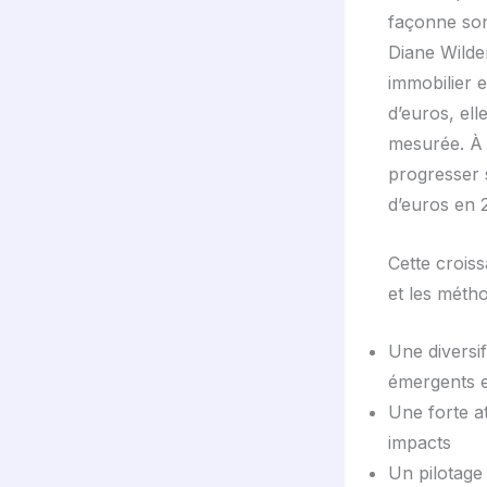
façonne so
Diane Wilden
immobilier e
d’euros, el
mesurée. À l
progresser s
d’euros en 
Cette crois
et les métho
Une diversif
émergents e
Une forte at
impacts
Un pilotage 