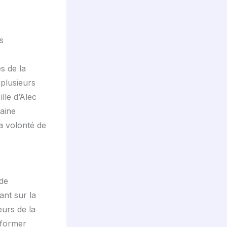
s
s de la
 plusieurs
ille d’Alec
aine
a volonté de
 de
ant sur la
eurs de la
sformer