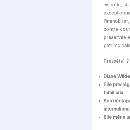
discrète, s
exceptionne
l’immobilier
contre-coura
préservée e
patrimoniale
Pressé(e) ? 
Diane Wilden
Elle privil
familiaux.
Son héritage
internationa
Elle mène un