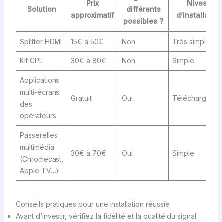
Prix
Niveau
Solution
différents
approximatif
d’installatio
possibles ?
Splitter HDMI
15€ à 50€
Non
Très simple
Kit CPL
30€ à 80€
Non
Simple
Applications
multi-écrans
Gratuit
Oui
Téléchargeme
des
opérateurs
Passerelles
multimédia
30€ à 70€
Oui
Simple
(Chromecast,
Apple TV…)
Conseils pratiques pour une installation réussie
Avant d’investir, vérifiez la fidélité et la qualité du signal