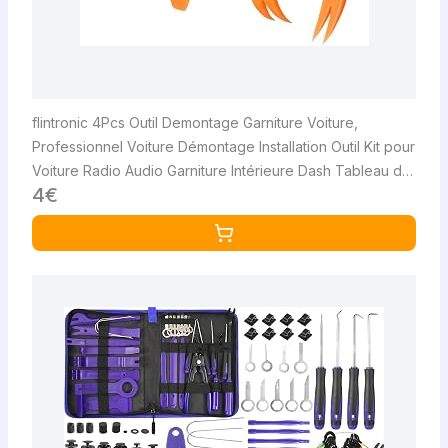
flintronic 4Pcs Outil Demontage Garniture Voiture,
Professionnel Voiture Démontage Installation Outil Kit pour
Voiture Radio Audio Garniture Intérieure Dash Tableau de
4€
Bord, Installateur Pry Outil