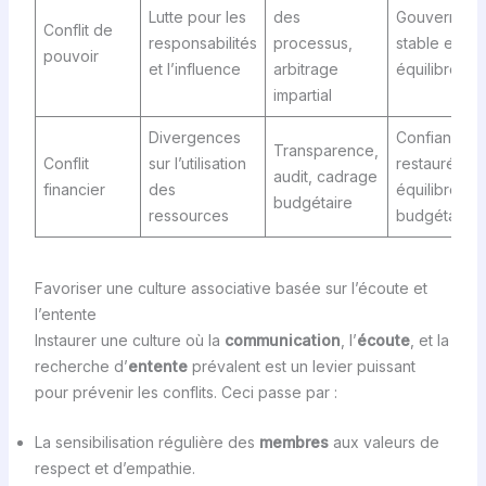
Lutte pour les
des
Gouvernanc
Conflit de
responsabilités
processus,
stable et
pouvoir
et l’influence
arbitrage
équilibrée
impartial
Divergences
Confiance
Transparence,
Conflit
sur l’utilisation
restaurée et
audit, cadrage
financier
des
équilibrée
budgétaire
ressources
budgétaire
Favoriser une culture associative basée sur l’écoute et
l’entente
Instaurer une culture où la
communication
, l’
écoute
, et la
recherche d’
entente
prévalent est un levier puissant
pour prévenir les conflits. Ceci passe par :
La sensibilisation régulière des
membres
aux valeurs de
respect et d’empathie.