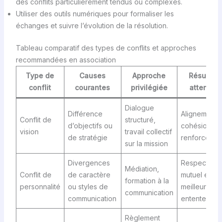
des conflits particulièrement tendus ou complexes.
Utiliser des outils numériques pour formaliser les
échanges et suivre l’évolution de la résolution.
Tableau comparatif des types de conflits et approches
recommandées en association
Type de
Causes
Approche
Résultat
conflit
courantes
privilégiée
attendu
Dialogue
Différence
Alignement e
Conflit de
structuré,
d’objectifs ou
cohésion
vision
travail collectif
de stratégie
renforcée
sur la mission
Divergences
Respect
Médiation,
Conflit de
de caractère
mutuel et
formation à la
personnalité
ou styles de
meilleure
communication
communication
entente
Règlement