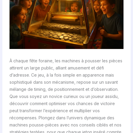
À chaque fête foraine, les machines à pousser les pièces
attirent un large public, alliant amusement et défi
d’adresse. Ce jeu, à la fois simple en apparence mais
sophistiqué dans son mécanisme, repose sur un savant
mélange de timing, de positionnement et d’observation.
Que vous soyez un novice curieux ou un joueur assidu,
découvrir comment optimiser vos chances de victoire
peut transformer l’expérience et multiplier vos
récompenses. Plongez dans l’univers dynamique des
machines pousse-pièces avec nos conseils ciblés et nos
stratégies testées, pour que chaque jeton inséré compte