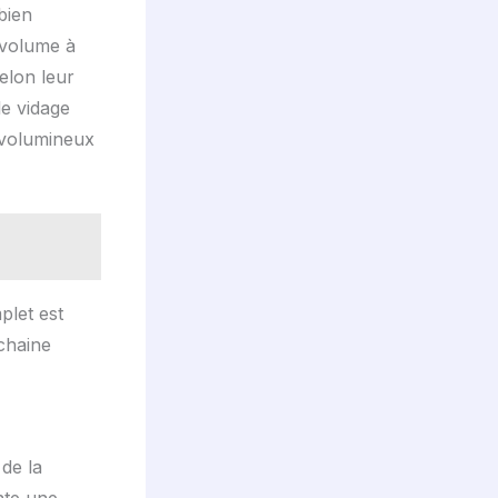
bien
e volume à
selon leur
le vidage
 volumineux
plet est
chaine
de la
nte une