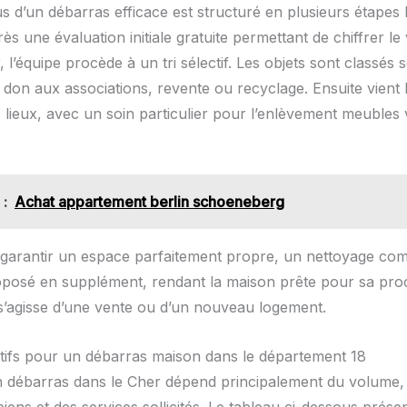
s d’un débarras efficace est structuré en plusieurs étapes 
rès une évaluation initiale gratuite permettant de chiffrer l
 l’équipe procède à un tri sélectif. Les objets sont classés 
: don aux associations, revente ou recyclage. Ensuite vient 
 lieux, avec un soin particulier pour l’enlèvement meubles
 :
Achat appartement berlin schoeneberg
 garantir un espace parfaitement propre, un nettoyage com
posé en supplément, rendant la maison prête pour sa pro
l s’agisse d’une vente ou d’un nouveau logement.
catifs pour un débarras maison dans le département 18
n débarras dans le Cher dépend principalement du volume, 
iens et des services sollicités. Le tableau ci-dessous prése