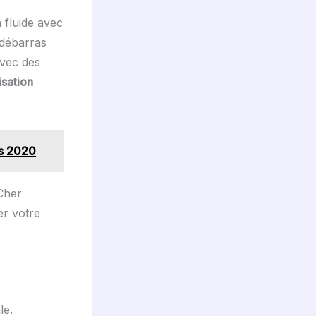
 fluide avec
 débarras
avec des
isation
fs 2020
 Cher
er votre
le.