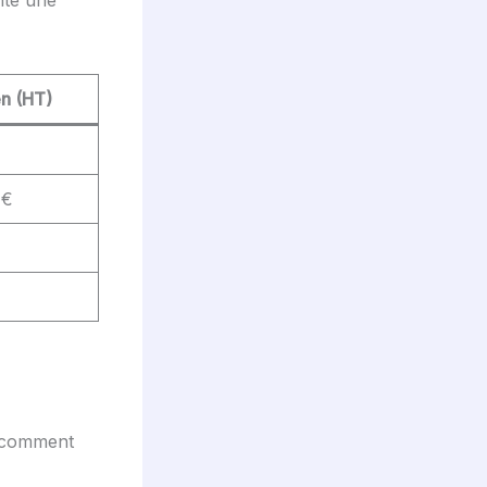
n (HT)
€
 €
i comment