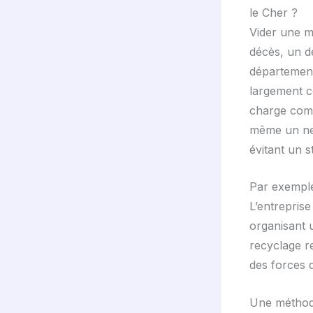
le Cher ?
Vider une m
décès, un d
département
largement c
charge comp
même un net
évitant un st
Par exemple
L’entreprise
organisant 
recyclage r
des forces 
Une méthodo