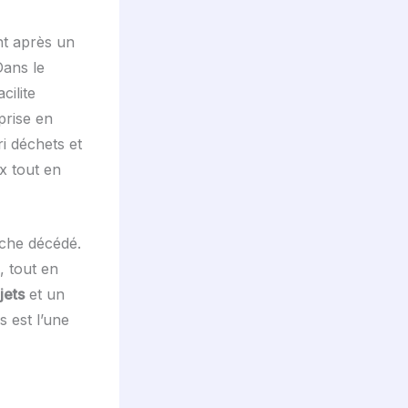
nt après un
Dans le
cilite
prise en
i déchets et
x tout en
oche décédé.
, tout en
jets
et un
 est l’une