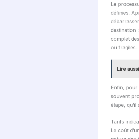
Le processu
définies. Ap
débarrasser,
destination 
complet des
ou fragiles.
Lire aussi
Enfin, pour
souvent pro
étape, qu’i
Tarifs indi
Le coût d’u
nature des b