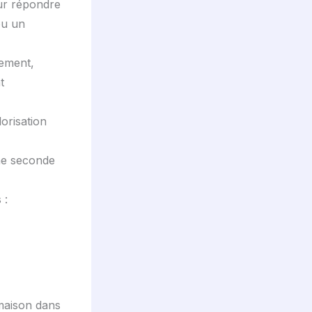
our répondre
ou un
tement,
t
lorisation
ne seconde
 :
 maison dans