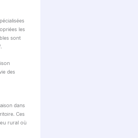
pécialisées
opriées les
ables sont
.
aison
vie des
maison dans
itoire. Ces
eu rural où