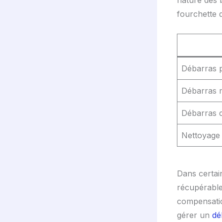
fourchette 
Débarras p
Débarras 
Débarras c
Nettoyage
Dans certai
récupérable
compensati
gérer un
dé