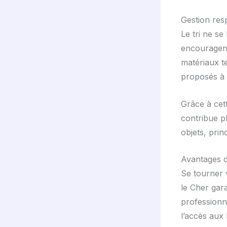
Gestion resp
Le tri ne se
encouragen
matériaux te
proposés à d
Grâce à cet
contribue pl
objets, prin
Avantages d
Se tourner 
le Cher gara
professionn
l’accès aux 