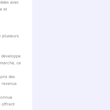
olides avec
e et
 plusieurs
il développe
 marché, ce
prix des
s revenus
econnue
s offrent