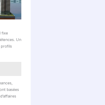
 fixe
pétences. Un
profils
mances,
sont basées
d’affaires