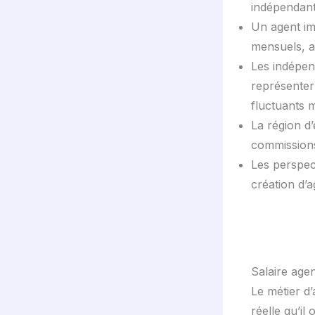
indépendant,
Un agent im
mensuels, a
Les indépen
représenter
fluctuants 
La région d
commissions
Les perspect
création d’a
Salaire age
Le métier d
réelle qu’il