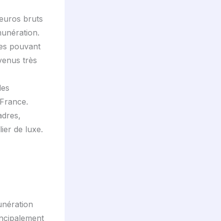
 euros bruts
munération.
res pouvant
venus très
des
-France.
adres,
ier de luxe.
unération
ncipalement