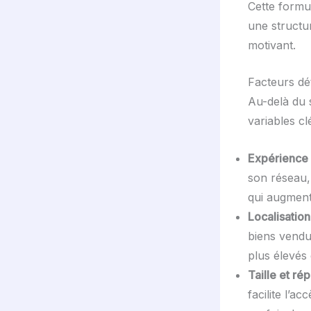
Cette formu
une structur
motivant.
Facteurs dé
Au-delà du 
variables clé
Expérience 
son réseau,
qui augment
Localisatio
biens vendu
plus élevés
Taille et ré
facilite l’a