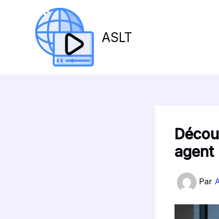
Aller
au
contenu
ASLT
Décou
agent 
Par
A