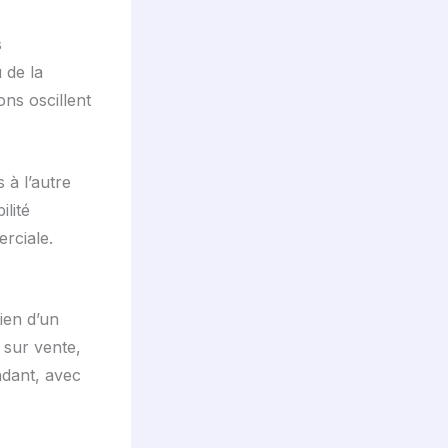
s
 de la
ns oscillent
 à l’autre
ilité
rciale.
ien d’un
 sur vente,
ndant, avec