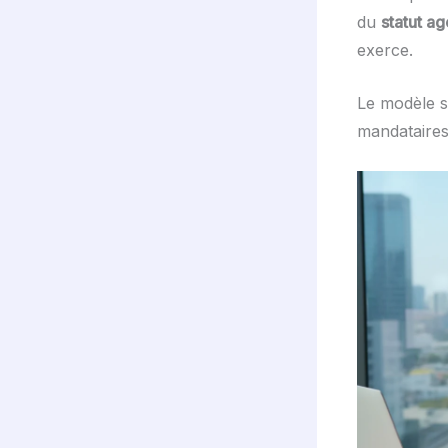
du
statut a
exerce.
Le modèle sa
mandataires