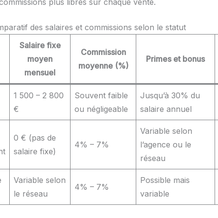
 commissions plus libres sur chaque vente.
paratif des salaires et commissions selon le statut
Salaire fixe
Commission
moyen
Primes et bonus
moyenne (%)
mensuel
1 500 – 2 800
Souvent faible
Jusqu’à 30% du
€
ou négligeable
salaire annuel
Variable selon
0 € (pas de
4% – 7%
l’agence ou le
nt
salaire fixe)
réseau
e
Variable selon
Possible mais
4% – 7%
le réseau
variable