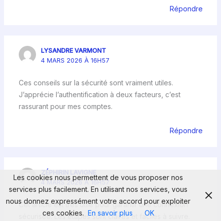
Répondre
LYSANDRE VARMONT
4 MARS 2026 À 16H57
Ces conseils sur la sécurité sont vraiment utiles.
J’apprécie l’authentification à deux facteurs, c’est
rassurant pour mes comptes.
Répondre
ZÉPHIRIN LAVIGNE
Les cookies nous permettent de vous proposer nos
4 MARS 2026 À 16H57
services plus facilement. En utilisant nos services, vous
nous donnez expressément votre accord pour exploiter
Cet article est très utile pour garantir une connexion
ces cookies.
En savoir plus
OK
sécurisée. Les étapes sont claires et faciles à suivre.