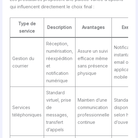
qui influencent directement le choix final :
Type de
Description
Avantages
Exempl
service
Réception,
Notification
numérisation,
Assure un suivi
instantanée
Gestion du
réexpédition
efficace même
email ou
courrier
et
sans présence
application
notification
physique
mobile
numérique
Standard
virtuel, prise
Maintien d’une
Standardist
Services
de
communication
disponibles
téléphoniques
messages,
professionnelle
selon horai
transfert
continue
d’ouverture
d’appels