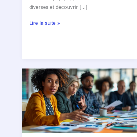
diverses et découvrir […]
Lire la suite »
Comprendre
la
réunion
d’équipe
éducative
:
définition,
droits