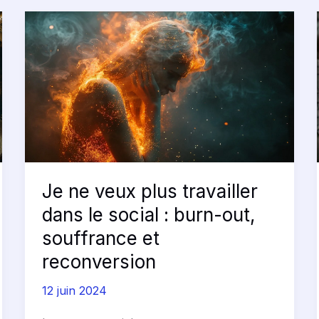
Je
ne
veux
plus
travailler
dans
le
social
:
Je ne veux plus travailler
burn-
dans le social : burn-out,
out,
souffrance et
souffrance
reconversion
et
reconversion
12 juin 2024