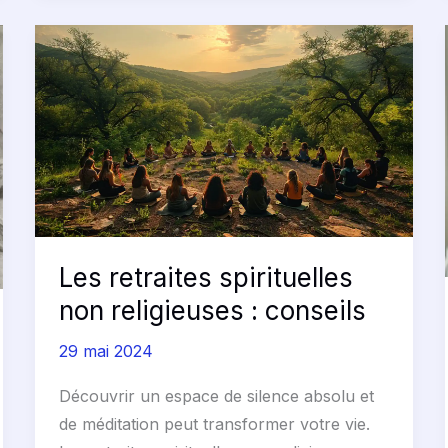
Les
retraites
spirituelles
non
religieuses
:
conseils
Les retraites spirituelles
non religieuses : conseils
29 mai 2024
Découvrir un espace de silence absolu et
de méditation peut transformer votre vie.