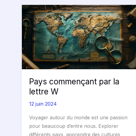
Pays
commençant
par
la
lettre
W
Pays commençant par la
lettre W
12 juin 2024
Voyager autour du monde est une passion
pour beaucoup d’entre nous. Explorer
différents pays, apprendre des cultures