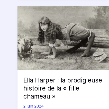
Ella
Harper
:
la
prodigieuse
histoire
de
la
« fille
chameau »
Ella Harper : la prodigieuse
histoire de la « fille
chameau »
2 juin 2024