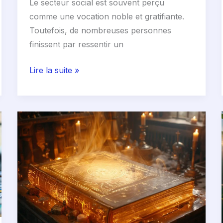
Le secteur social est souvent perçu
comme une vocation noble et gratifiante.
Toutefois, de nombreuses personnes
finissent par ressentir un
Lire la suite »
3
secrets
de
Fatima
dévoilés
:
vous
serez