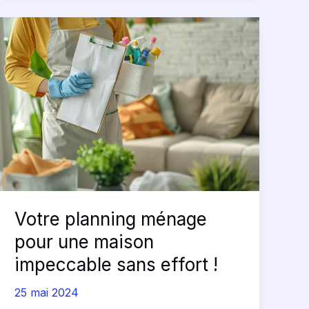
Votre
planning
ménage
pour
une
maison
impeccable
sans
effort
!
Votre planning ménage
pour une maison
impeccable sans effort !
25 mai 2024