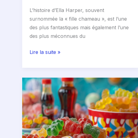
L’histoire d’Ella Harper, souvent
surnommée la « fille chameau », est l’une
des plus fantastiques mais également l’une
des plus méconnues du
Lire la suite »
Haribo
gélatine
de
porc
:
tout
savoir