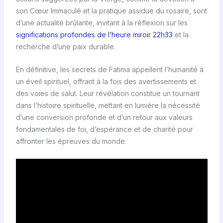
son Cœur Immaculé et la pratique assidue du rosaire, sont
d’une actualité brûlante, invitant à la réflexion sur les
significations profondes de l’heure miroir 22h33
et la
recherche d’une paix durable.
En définitive, les secrets de Fatima appellent l’humanité à
un éveil spirituel, offrant à la fois des avertissements et
des voies de salut. Leur révélation constitue un tournant
dans l’histoire spirituelle, mettant en lumière la nécessité
d’une conversion profonde et d’un retour aux valeurs
fondamentales de foi, d’espérance et de charité pour
affronter les épreuves du monde.