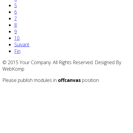
5
6
7
8
9
10
Suivant
Fin
© 2015 Your Company. All Rights Reserved. Designed By
WebKomp
Please publish modules in
offcanvas
position.