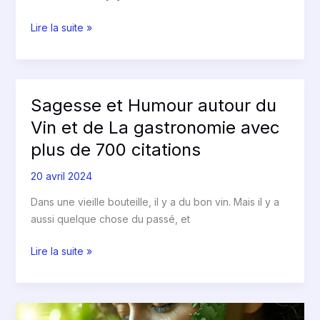
Lire la suite »
Sagesse et Humour autour du
Sagesse
et
Vin et de La gastronomie avec
Humour
plus de 700 citations
autour
du
20 avril 2024
Vin
Dans une vieille bouteille, il y a du bon vin. Mais il y a
et
aussi quelque chose du passé, et
de
La
Lire la suite »
gastronomie
avec
plus
de
Le