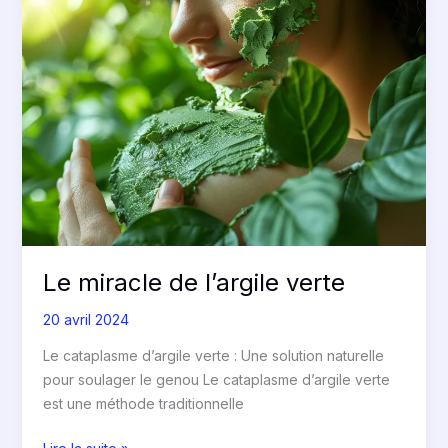
700
miracle
citations
de
l’argile
verte
Le miracle de l’argile verte
20 avril 2024
Le cataplasme d’argile verte : Une solution naturelle
pour soulager le genou Le cataplasme d’argile verte
est une méthode traditionnelle