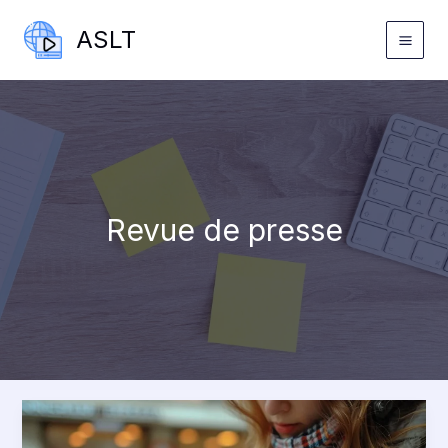
Aller
ASLT
au
contenu
Revue de presse
Pourquoi
rester