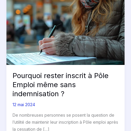
inscrit
à
Pôle
Emploi
même
sans
indemnisation
?
Pourquoi rester inscrit à Pôle
Emploi même sans
indemnisation ?
12 mai 2024
De nombreuses personnes se posent la question de
l’utilité de maintenir leur inscription à Pôle emploi après
la cessation de […]