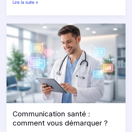
Lire la suite »
Communication
santé
:
comment
vous
démarquer
?
Communication santé :
comment vous démarquer ?