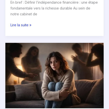
En bref : Définir l’indépendance financière : une étape
fondamentale vers la richesse durable Au sein de
notre cabinet de
Lire la suite »
10
choses
à
ne
pas
dire
à
un
bipolaire
:
10