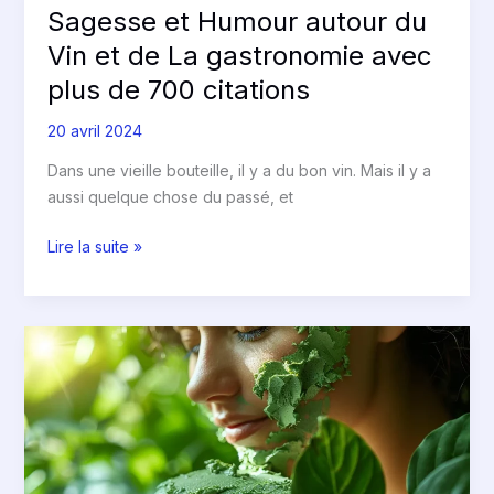
Sagesse et Humour autour du
Sagesse
et
Vin et de La gastronomie avec
Humour
plus de 700 citations
autour
du
20 avril 2024
Vin
Dans une vieille bouteille, il y a du bon vin. Mais il y a
et
aussi quelque chose du passé, et
de
La
Lire la suite »
gastronomie
avec
plus
de
Le
700
miracle
citations
de
l’argile
verte