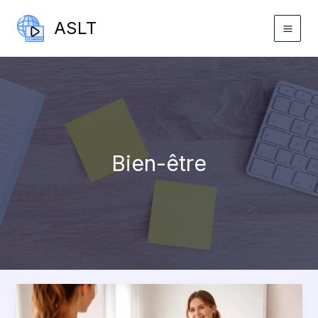
Aller
ASLT
au
contenu
Bien-être
Reeducation
perinee