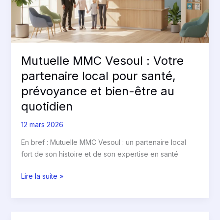
local
pour
santé,
prévoyance
et
Mutuelle MMC Vesoul : Votre
bien-
partenaire local pour santé,
être
au
prévoyance et bien-être au
quotidien
quotidien
12 mars 2026
En bref : Mutuelle MMC Vesoul : un partenaire local
fort de son histoire et de son expertise en santé
Lire la suite »