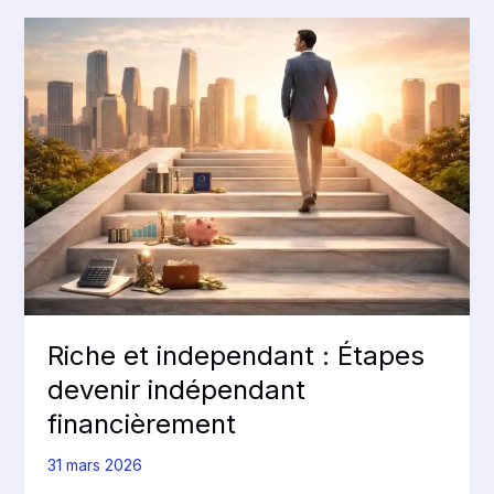
Riche
et
independant
:
Étapes
devenir
indépendant
financièrement
Riche et independant : Étapes
devenir indépendant
financièrement
31 mars 2026