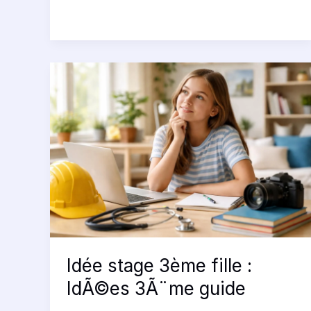
Idée
stage
3ème
fille
:
IdÃ©es
3Ã¨me
guide
Idée stage 3ème fille :
IdÃ©es 3Ã¨me guide