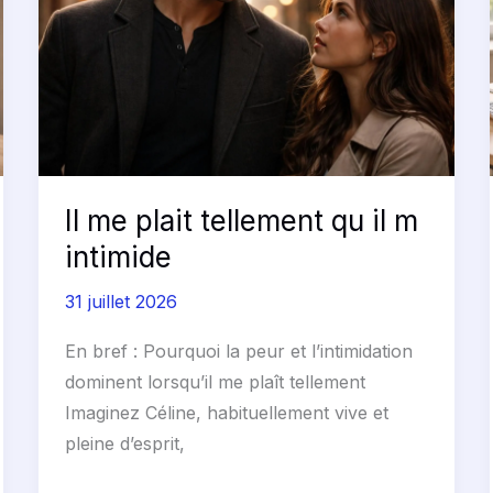
tellement
qu
il
m
intimide
Il me plait tellement qu il m
intimide
31 juillet 2026
En bref : Pourquoi la peur et l’intimidation
dominent lorsqu’il me plaît tellement
Imaginez Céline, habituellement vive et
pleine d’esprit,