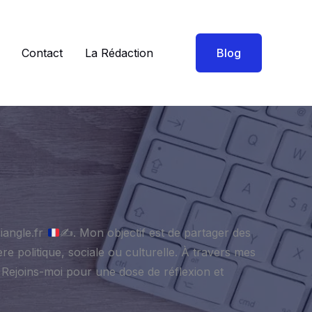
Contact
La Rédaction
Blog
riangle.fr
✍
. Mon objectif est de partager des
re politique, sociale ou culturelle. À travers mes
. Rejoins-moi pour une dose de réflexion et