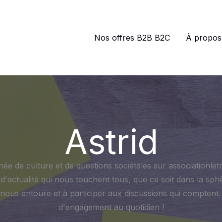
Nos offres B2B B2C
À propos
Astrid
née de culture et de questions sociétales sur associationlet
 d'actualité qui nous touchent tous, que ce soit dans la sphè
qui nous entoure et à participer aux discussions qui comptent
d'engagement au quotidien !