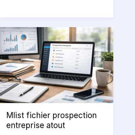
Mlist
fichier
prospection
entreprise
atout
Mlist fichier prospection
entreprise atout