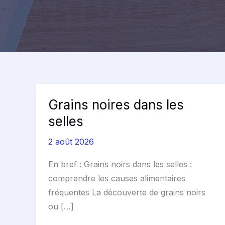
Grains noires dans les
Grains
noires
selles
dans
2 août 2026
les
selles
En bref : Grains noirs dans les selles :
comprendre les causes alimentaires
fréquentes La découverte de grains noirs
ou […]