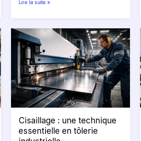
Lire la suite »
Cisaillage
:
une
technique
essentielle
en
tôlerie
industrielle
Cisaillage : une technique
essentielle en tôlerie