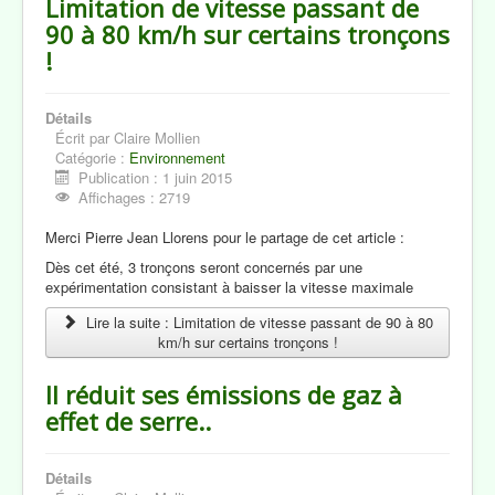
Limitation de vitesse passant de
Revue de Presse
90 à 80 km/h sur certains tronçons
!
Notre Région
Le Blog de Claire Mollien
Détails
Contacts
Écrit par
Claire Mollien
Catégorie :
Environnement
Publication : 1 juin 2015
Affichages : 2719
Merci Pierre Jean Llorens pour le partage de cet article :
Dès cet été, 3 tronçons seront concernés par une
expérimentation consistant à baisser la vitesse maximale
Lire la suite : Limitation de vitesse passant de 90 à 80
km/h sur certains tronçons !
Il réduit ses émissions de gaz à
effet de serre..
Détails