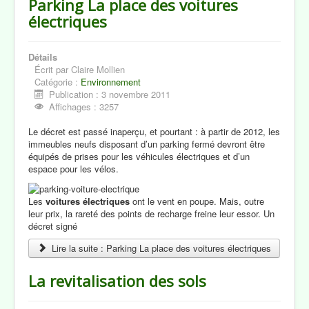
Parking La place des voitures
Revue de Presse
électriques
Notre Région
Détails
Le Blog de Claire Mollien
Écrit par
Claire Mollien
Catégorie :
Environnement
Contacts
Publication : 3 novembre 2011
Affichages : 3257
Le décret est passé inaperçu, et pourtant : à partir de 2012, les
immeubles neufs disposant d’un parking fermé devront être
équipés de prises pour les véhicules électriques et d’un
espace pour les vélos.
Les
voitures électriques
ont le vent en poupe. Mais, outre
leur prix, la rareté des points de recharge freine leur essor. Un
décret signé
Lire la suite : Parking La place des voitures électriques
La revitalisation des sols