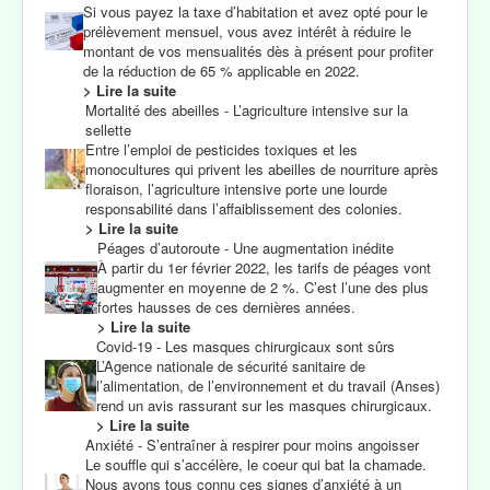
Si vous payez la taxe d’habitation et avez opté pour le
prélèvement mensuel, vous avez intérêt à réduire le
montant de vos mensualités dès à présent pour profiter
de la réduction de 65 % applicable en 2022.
> Lire la suite
Mortalité des abeilles - L’agriculture intensive sur la
sellette
Entre l’emploi de pesticides toxiques et les
monocultures qui privent les abeilles de nourriture après
floraison, l’agriculture intensive porte une lourde
responsabilité dans l’affaiblissement des colonies.
> Lire la suite
Péages d’autoroute - Une augmentation inédite
À partir du 1er février 2022, les tarifs de péages vont
augmenter en moyenne de 2 %. C’est l’une des plus
fortes hausses de ces dernières années.
> Lire la suite
Covid-19 - Les masques chirurgicaux sont sûrs
L’Agence nationale de sécurité sanitaire de
l’alimentation, de l’environnement et du travail (Anses)
rend un avis rassurant sur les masques chirurgicaux.
> Lire la suite
Anxiété - S’entraîner à respirer pour moins angoisser
Le souffle qui s’accélère, le coeur qui bat la chamade.
Nous avons tous connu ces signes d’anxiété à un