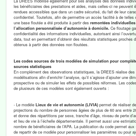
La DREES mobilise également pour ses analyses des données individ
les bénéficiaires des prestations et aides, mais celles-ci ne peuvent ê
rendues accessibles que dans un cadre sécurisé, du fait de leur cara
confidentiel. Toutefois, afin de permettre un accès facilité à de telles
une base floutée a été produite à partir des
remontées individuelles
l’allocation personnalisée d’autonomie à domicile.
Ce floutage gar
confidentialité des informations individuelles, autorisant ainsi l’ouver
data, tout en permettant d’obtenir des résultats statistiques proches 
obtenus à partir des données non floutées.
Les codes sources de trois modèles de simulation pour compléte
sources statistiques
En complément des observations statistiques, la DREES réalise des
modélisations afin d’enrichir l’analyse, qu’il s’agisse d’ajouter une di
prospective ou de simuler les effets de possibles réformes. Les code
de plusieurs de ces modèles sont également ouverts :
- Le modèle
Lieux de vie et autonomie (LIVIA)
permet de réaliser d
projections du nombre de personnes âgées de plus de 60 ans entre 2
et donne des répartitions par sexe, tranche d’âge, niveau de perte d’
et lieu de vie à l’échelle départementale. Il permet aussi une estimati
nombre de bénéficiaires de l’APA. La publication du code permet aux u
de repartir de ce modèle pour personnaliser les paramètres ou pour aj