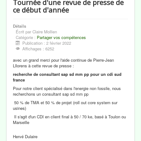
Tournée d'une revue de presse de
Revue de Presse
ce début d'année
Notre Région
Détails
Le Blog de Claire Mollien
Écrit par
Claire Mollien
Catégorie :
Partager vos compétences
Contacts
Publication : 2 février 2022
Affichages : 6252
avec un grand merci pour l'aide continue de Pierre-Jean
Lllorens à cette revue de presse :
recherche de consultant sap sd mm pp pour un cdi sud
france
Pour notre client spécialisé dans l'energie non fossile, nous
recherchons un consultant sap sd mm pp
50 % de TMA et 50 % de projet (roll out core system sur
usines)
Il s'agit d'un CDI en client final à 50 / 70 ke, basé à Toulon ou
Marseille
Hervé Dulaire