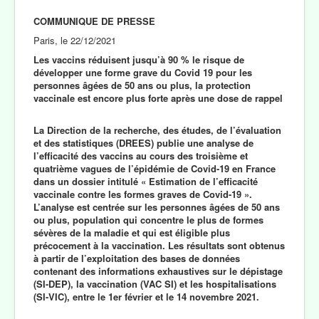
COMMUNIQUE DE PRESSE
Paris, le 22/12/2021
Les vaccins réduisent jusqu’à 90 % le risque de
développer une forme grave du Covid 19 pour les
personnes âgées de 50 ans ou plus, la protection
vaccinale est encore plus forte après une dose de rappel
La Direction de la recherche, des études, de l’évaluation
et des statistiques (DREES) publie une analyse de
l’efficacité des vaccins au cours des troisième et
quatrième vagues de l’épidémie de Covid-19 en France
dans un dossier intitulé « Estimation de l’efficacité
vaccinale contre les formes graves de Covid-19 ».
L’analyse est centrée sur les personnes âgées de 50 ans
ou plus, population qui concentre le plus de formes
sévères de la maladie et qui est éligible plus
précocement à la vaccination. Les résultats sont obtenus
à partir de l’exploitation des bases de données
contenant des informations exhaustives sur le dépistage
(SI-DEP), la vaccination (VAC SI) et les hospitalisations
(SI-VIC), entre le 1er février et le 14 novembre 2021.