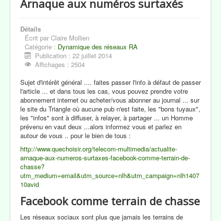
Arnaque aux numéros surtaxés
Revue de Presse
Notre Région
Détails
Écrit par
Claire Mollien
Le Blog de Claire Mollien
Catégorie :
Dynamique des réseaux RA
Publication : 22 juillet 2014
Contacts
Affichages : 2504
Sujet d'intérêt général .... faites passer l'info à défaut de passer
l'article ... et dans tous les cas, vous pouvez prendre votre
abonnement internet ou acheter/vous abonner au journal ... sur
le site du Triangle où aucune pub n'est faite, les "bons tuyaux",
les "infos" sont à diffuser, à relayer, à partager ... un Homme
prévenu en vaut deux ...alors informez vous et parlez en
autour de vous .. pour le bien de tous :
http://www.quechoisir.org/telecom-multimedia/actualite-
arnaque-aux-numeros-surtaxes-facebook-comme-terrain-de-
chasse?
utm_medium=email&utm_source=nlh&utm_campaign=nlh1407
10avid
Facebook comme terrain de chasse
Les réseaux sociaux sont plus que jamais les terrains de