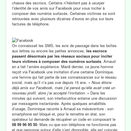
chasse des escrocs. Certains n’hésitent pas à usurper
l’identité de vos amis sur Facebook pour vous inciter à
composer des numéros surtaxés. Certaines victimes se sont
retrouvées avec plusieurs dizaines d’euros en plus sur leurs
factures de téléphone.
On connaissait les SMS, les avis de passage dans les boîtes
aux lettres ou encore les petites annonces,
les escrocs
passent désormais par les réseaux sociaux pour inciter
leurs victimes à composer des numéros surtaxés
. Arnaud
en a fait l’amère expérience. Mardi dernier, ce jeune homme
reçoit via Facebook une invitation d’une certaine Dominique,
une femme qui fait partie de ses connaissances sur le réseau
social, mais qu’il n’a pas vue depuis 15 ans. «
Nous étions
déjà amis sur Facebook, mais j’ai pensé qu’elle avait créé un
nouveau profil, alors j’ai accepté l’invitation.
» Dans les
minutes qui suivent, son interlocutrice entame une discussion
par messagerie instantanée. Après quelques amabilités
d’usage, Dominique raconte à Arnaud sa mésaventure : son
smartphone est bloqué et, pour le remettre en état, son
opérateur lui demande de récupérer un code en composant le
08 99 96 95 50
. Mais vu que son téléphone ne fonctionne pas
et que personne autour d’elle n’est disponible, elle est coincée.