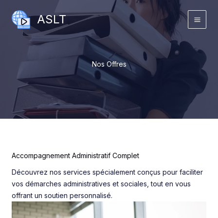
Aller
ASLT
au
contenu
Nos Offres
Accompagnement Administratif Complet
Découvrez nos services spécialement conçus pour faciliter
vos démarches administratives et sociales, tout en vous
offrant un soutien personnalisé.